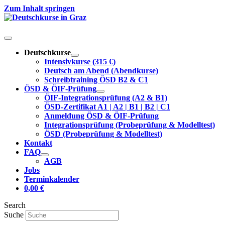
Zum Inhalt springen
Deutschkurse
Intensivkurse (315 €)
Deutsch am Abend (Abendkurse)
Schreibtraining ÖSD B2 & C1
ÖSD & ÖIF-Prüfung
ÖIF-Integrationsprüfung (A2 & B1)
ÖSD-Zertifikat A1 | A2 | B1 | B2 | C1
Anmeldung ÖSD & ÖIF-Prüfung
Integrationsprüfung (Probeprüfung & Modelltest)
ÖSD (Probeprüfung & Modelltest)
Kontakt
FAQ
AGB
Jobs
Terminkalender
0,00
€
Search
Suche