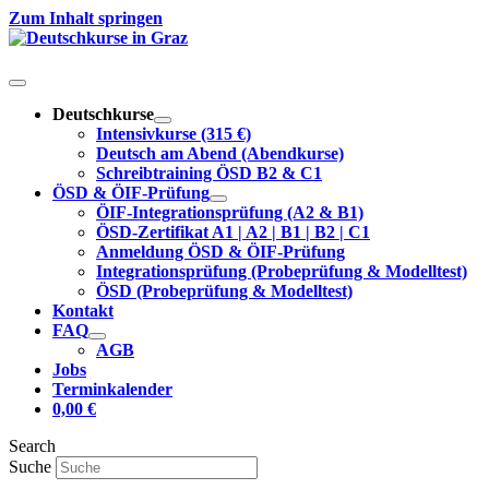
Zum Inhalt springen
Deutschkurse
Intensivkurse (315 €)
Deutsch am Abend (Abendkurse)
Schreibtraining ÖSD B2 & C1
ÖSD & ÖIF-Prüfung
ÖIF-Integrationsprüfung (A2 & B1)
ÖSD-Zertifikat A1 | A2 | B1 | B2 | C1
Anmeldung ÖSD & ÖIF-Prüfung
Integrationsprüfung (Probeprüfung & Modelltest)
ÖSD (Probeprüfung & Modelltest)
Kontakt
FAQ
AGB
Jobs
Terminkalender
0,00
€
Search
Suche