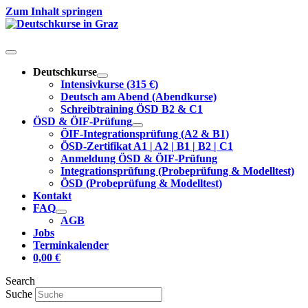
Zum Inhalt springen
Deutschkurse
Intensivkurse (315 €)
Deutsch am Abend (Abendkurse)
Schreibtraining ÖSD B2 & C1
ÖSD & ÖIF-Prüfung
ÖIF-Integrationsprüfung (A2 & B1)
ÖSD-Zertifikat A1 | A2 | B1 | B2 | C1
Anmeldung ÖSD & ÖIF-Prüfung
Integrationsprüfung (Probeprüfung & Modelltest)
ÖSD (Probeprüfung & Modelltest)
Kontakt
FAQ
AGB
Jobs
Terminkalender
0,00
€
Search
Suche