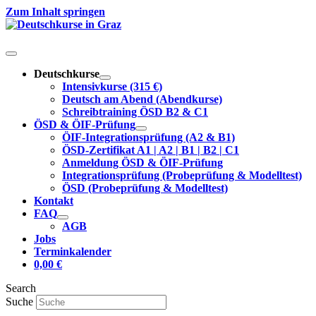
Zum Inhalt springen
Deutschkurse
Intensivkurse (315 €)
Deutsch am Abend (Abendkurse)
Schreibtraining ÖSD B2 & C1
ÖSD & ÖIF-Prüfung
ÖIF-Integrationsprüfung (A2 & B1)
ÖSD-Zertifikat A1 | A2 | B1 | B2 | C1
Anmeldung ÖSD & ÖIF-Prüfung
Integrationsprüfung (Probeprüfung & Modelltest)
ÖSD (Probeprüfung & Modelltest)
Kontakt
FAQ
AGB
Jobs
Terminkalender
0,00
€
Search
Suche