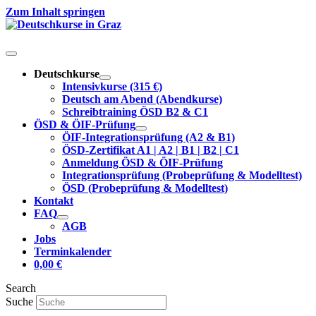
Zum Inhalt springen
Deutschkurse
Intensivkurse (315 €)
Deutsch am Abend (Abendkurse)
Schreibtraining ÖSD B2 & C1
ÖSD & ÖIF-Prüfung
ÖIF-Integrationsprüfung (A2 & B1)
ÖSD-Zertifikat A1 | A2 | B1 | B2 | C1
Anmeldung ÖSD & ÖIF-Prüfung
Integrationsprüfung (Probeprüfung & Modelltest)
ÖSD (Probeprüfung & Modelltest)
Kontakt
FAQ
AGB
Jobs
Terminkalender
0,00
€
Search
Suche