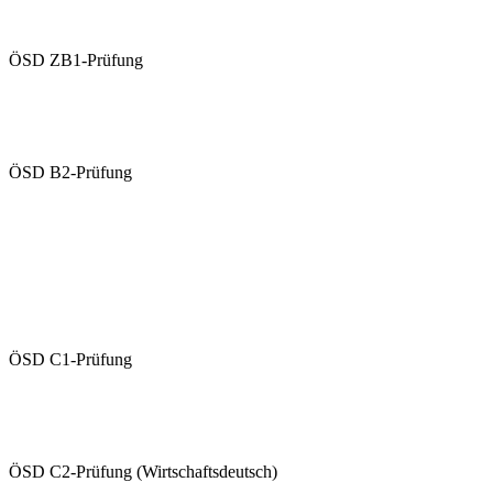
Mündliche Prüfung (Paarprüfung)
ÖSD ZB1-Prüfung
Übungen ZB1 (schriftlich)
Übungsvideo ZB1 (mündlich)
ÖSD B2-Prüfung
Übungen B2 (schriftlich)
Übungsvideo B2 (mündlich)
Schriftliche Prüfung
Mündliche Prüfung (Paarprüfung)
ÖSD C1-Prüfung
Übungen C1 (schriftlich)
Übungsvideo C1 (mündlich)
ÖSD C2-Prüfung (Wirtschaftsdeutsch)