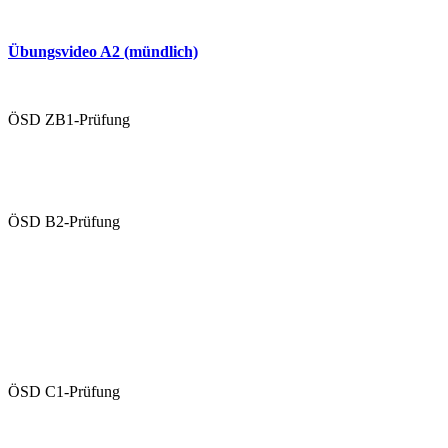
Übungen A2 (schriftlich)
Übungsvideo A2 (mündlich)
Mündliche Prüfung (Paarprüfung)
ÖSD ZB1-Prüfung
Übungen ZB1 (schriftlich)
Übungsvideo ZB1 (mündlich)
ÖSD B2-Prüfung
Übungen B2 (schriftlich)
Übungsvideo B2 (mündlich)
Schriftliche Prüfung
Mündliche Prüfung (Paarprüfung)
ÖSD C1-Prüfung
Übungen C1 (schriftlich)