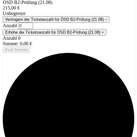
ÖSD B2-Prüfung (21.08)
215,00
€
Unbegrenzt
Verringern der Ticketanzahl für ÖSD B2-Prüfung (21.08)
–
Anzahl
Erhöhe die Ticketsanzahl für ÖSD B2-Prüfung (21.08)
+
Anzahl
0
Summe:
0,00
€
Kurs buchen