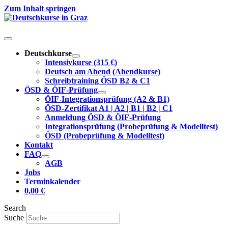
Zum Inhalt springen
Deutschkurse
Intensivkurse (315 €)
Deutsch am Abend (Abendkurse)
Schreibtraining ÖSD B2 & C1
ÖSD & ÖIF-Prüfung
ÖIF-Integrationsprüfung (A2 & B1)
ÖSD-Zertifikat A1 | A2 | B1 | B2 | C1
Anmeldung ÖSD & ÖIF-Prüfung
Integrationsprüfung (Probeprüfung & Modelltest)
ÖSD (Probeprüfung & Modelltest)
Kontakt
FAQ
AGB
Jobs
Terminkalender
0,00
€
Search
Suche