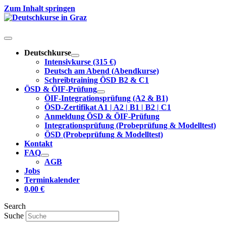
Zum Inhalt springen
Deutschkurse
Intensivkurse (315 €)
Deutsch am Abend (Abendkurse)
Schreibtraining ÖSD B2 & C1
ÖSD & ÖIF-Prüfung
ÖIF-Integrationsprüfung (A2 & B1)
ÖSD-Zertifikat A1 | A2 | B1 | B2 | C1
Anmeldung ÖSD & ÖIF-Prüfung
Integrationsprüfung (Probeprüfung & Modelltest)
ÖSD (Probeprüfung & Modelltest)
Kontakt
FAQ
AGB
Jobs
Terminkalender
0,00
€
Search
Suche