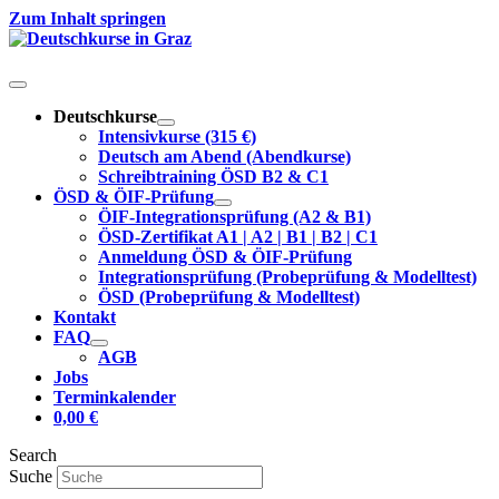
Zum Inhalt springen
Deutschkurse
Intensivkurse (315 €)
Deutsch am Abend (Abendkurse)
Schreibtraining ÖSD B2 & C1
ÖSD & ÖIF-Prüfung
ÖIF-Integrationsprüfung (A2 & B1)
ÖSD-Zertifikat A1 | A2 | B1 | B2 | C1
Anmeldung ÖSD & ÖIF-Prüfung
Integrationsprüfung (Probeprüfung & Modelltest)
ÖSD (Probeprüfung & Modelltest)
Kontakt
FAQ
AGB
Jobs
Terminkalender
0,00
€
Search
Suche