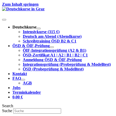
Zum Inhalt springen
Deutschkurse
Intensivkurse (315 €)
Deutsch am Abend (Abendkurse)
Schreibtraining ÖSD B2 & C1
ÖSD & ÖIF-Prüfung
ÖIF-Integrationsprüfung (A2 & B1)
ÖSD-Zertifikat A1 | A2 | B1 | B2 | C1
Anmeldung ÖSD & ÖIF-Prüfung
Integrationsprüfung (Probeprüfung & Modelltest)
ÖSD (Probeprüfung & Modelltest)
Kontakt
FAQ
AGB
Jobs
Terminkalender
0,00
€
Search
Suche