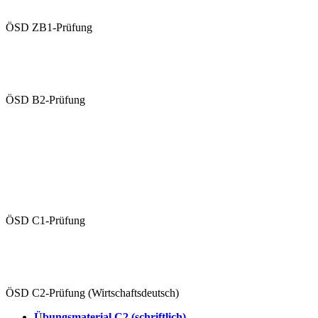
Mündliche Prüfung (Paarprüfung)
ÖSD ZB1-Prüfung
Übungen ZB1 (schriftlich)
Übungsvideo ZB1 (mündlich)
ÖSD B2-Prüfung
Übungen B2 (schriftlich)
Übungsvideo B2 (mündlich)
Schriftliche Prüfung
Mündliche Prüfung (Paarprüfung)
ÖSD C1-Prüfung
Übungen C1 (schriftlich)
Übungsvideo C1 (mündlich)
ÖSD C2-Prüfung (Wirtschaftsdeutsch)
Übungsmaterial C2 (schriftlich)