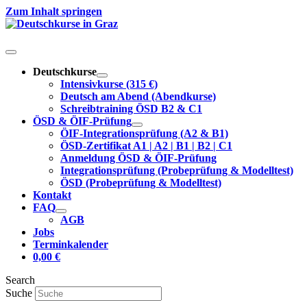
Zum Inhalt springen
Deutschkurse
Intensivkurse (315 €)
Deutsch am Abend (Abendkurse)
Schreibtraining ÖSD B2 & C1
ÖSD & ÖIF-Prüfung
ÖIF-Integrationsprüfung (A2 & B1)
ÖSD-Zertifikat A1 | A2 | B1 | B2 | C1
Anmeldung ÖSD & ÖIF-Prüfung
Integrationsprüfung (Probeprüfung & Modelltest)
ÖSD (Probeprüfung & Modelltest)
Kontakt
FAQ
AGB
Jobs
Terminkalender
0,00
€
Search
Suche